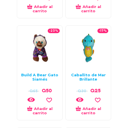
Añadir al
Añadir al
carrito
carrito
-23%
-17%
Build A Bear Gato
Caballito de Mar
Siamés
Brillante
Q
50
Q
25
Q
65
Q
30
Añadir al
Añadir al
carrito
carrito