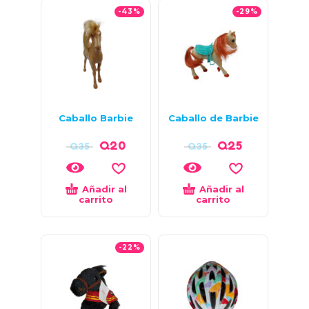
-43%
-29%
Caballo Barbie
Caballo de Barbie
Q
20
Q
25
Q
35
Q
35
Añadir al
Añadir al
carrito
carrito
-22%