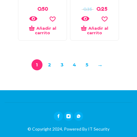
Q
50
Q
25
Q
35
Añadir al
Añadir al
carrito
carrito
→
1
2
3
4
5
© Copyright 2024, Powered By
IT Security