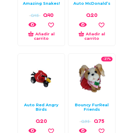
Amazing Snakes!
Auto McDonald’s
Q
40
Q
20
Q
45
Añadir al
Añadir al
carrito
carrito
-21%
Auto Red Angry
Bouncy FurReal
Birds
Friends
Q
20
Q
75
Q
95