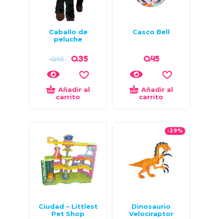
Caballo de
Casco Bell
peluche
Q
35
Q
45
Q
45
Añadir al
Añadir al
carrito
carrito
-29%
Ciudad – Littlest
Dinosaurio
Pet Shop
Velociraptor