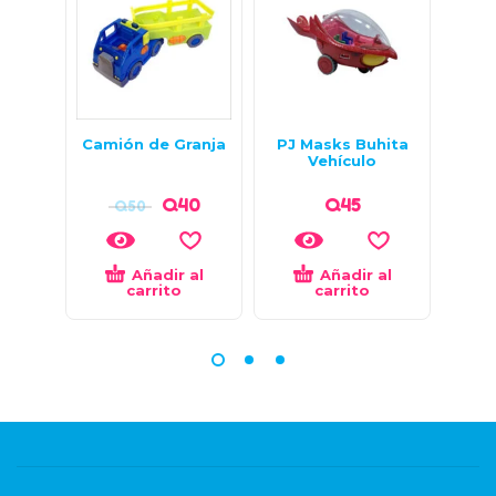
Camión de Granja
PJ Masks Buhita
Po
Vehículo
Q
40
Q
45
Q
50
Q
Añadir al
Añadir al
carrito
carrito