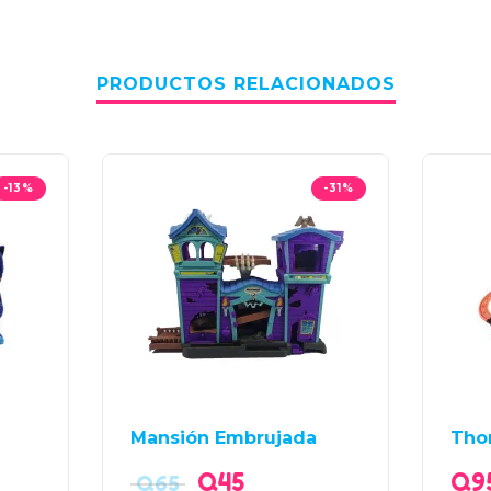
PRODUCTOS RELACIONADOS
-13%
-31%
Mansión Embrujada
Tho
Q
45
Q
9
Q
65