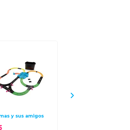
mas y sus amigos
Vehículo de Granja
5
Q
45