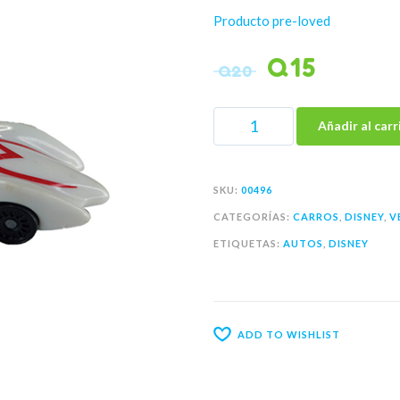
Producto pre-loved
Q
15
Q
20
Añadir al carr
SKU:
00496
CATEGORÍAS:
CARROS
,
DISNEY
,
V
ETIQUETAS:
AUTOS
,
DISNEY
ADD TO WISHLIST