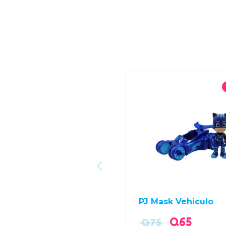
PJ Mask Vehiculo
Q
65
Q
75