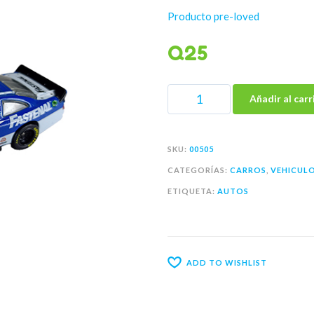
Producto pre-loved
Q
25
Añadir al carr
SKU:
00505
CATEGORÍAS:
CARROS
,
VEHICUL
ETIQUETA:
AUTOS
ADD TO WISHLIST