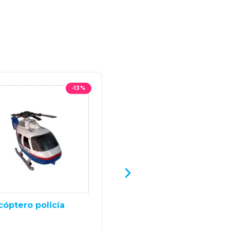
-13%
cóptero policía
Monsters University
CDA Van