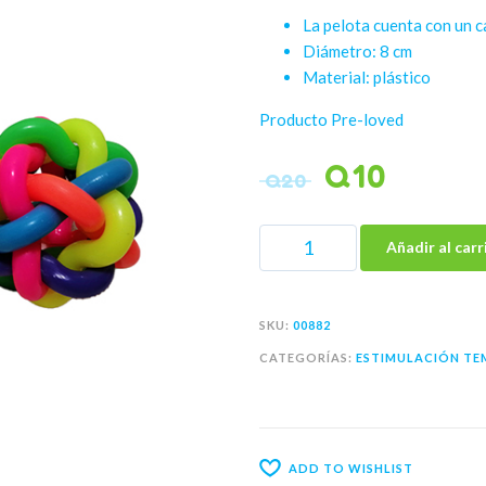
La pelota cuenta con un ca
Diámetro: 8 cm
Material: plástico
Producto Pre-loved
Q
10
Q
20
Añadir al carr
SKU:
00882
CATEGORÍAS:
ESTIMULACIÓN T
ADD TO WISHLIST