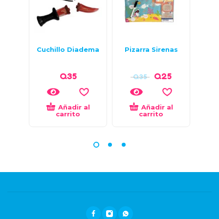
Cuchillo Diadema
Pizarra Sirenas
M
Q
35
Q
25
Q
35
Q
Añadir al
Añadir al
carrito
carrito