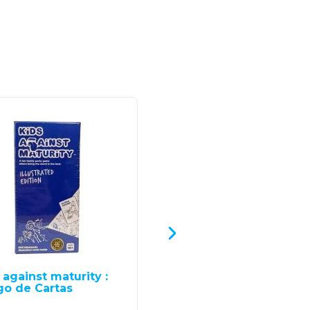
-2
 against maturity :
Apples To Apples Juni
go de Cartas