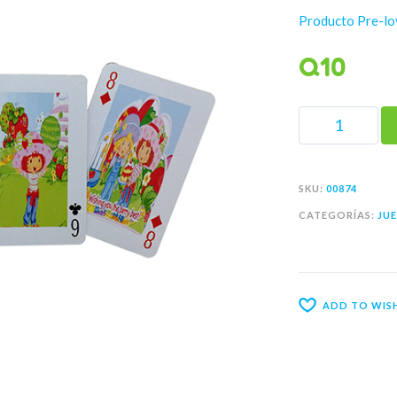
Producto Pre-lo
Q
10
SKU:
00874
CATEGORÍAS:
JU
ADD TO WISH