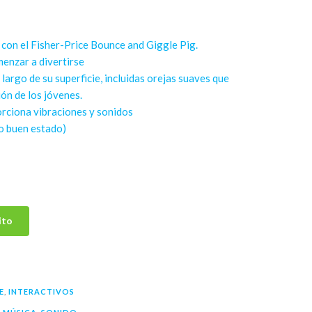
 con el Fisher-Price Bounce and Giggle Pig.
menzar a divertirse
 largo de su superficie, incluidas orejas suaves que
ión de los jóvenes.
porciona vibraciones y sonidos
o buen estado)
ito
E
,
INTERACTIVOS