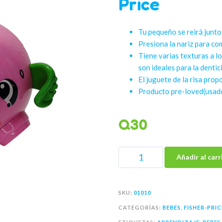
Price
Tu pequeño se reirá junto
Presiona la nariz para co
Tiene varias texturas a lo
son ideales para la dentic
El juguete de la risa pro
Producto pre-loved(usad
Q
30
Añadir al carr
SKU:
01010
CATEGORÍAS:
BEBES
,
FISHER-PRIC