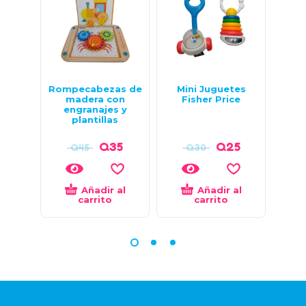
Rompecabezas de
Mini Juguetes
M
madera con
Fisher Price
engranajes y
plantillas
Q
35
Q
25
Q
45
Q
30
Añadir al
Añadir al
carrito
carrito