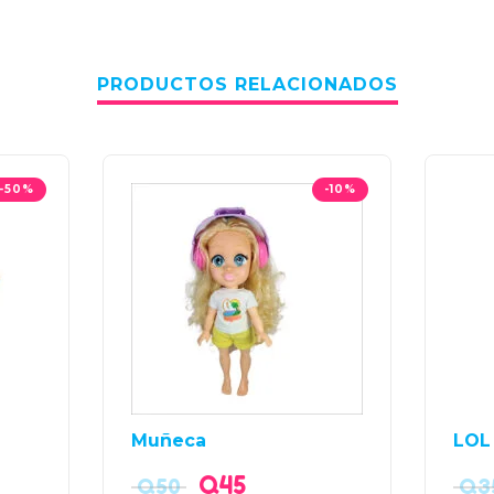
PRODUCTOS RELACIONADOS
-50%
-10%
Muñeca
LOL 
Q
45
Q
50
Q
3