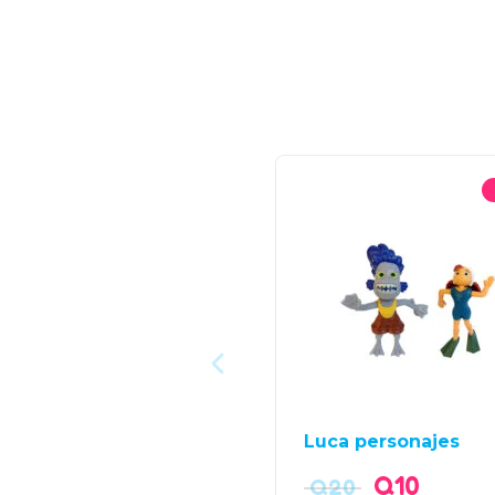
Luca personajes
Q
10
Q
20