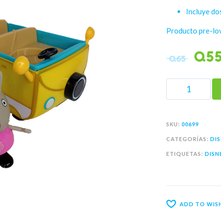
Incluye do
Producto pre-lo
Q
5
Q
65
SKU:
00699
CATEGORÍAS:
DIS
ETIQUETAS:
DISN
ADD TO WISH