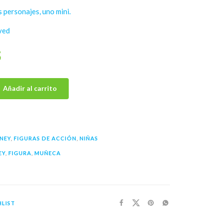
s personajes, uno mini.
ved
5
Añadir al carrito
NEY
,
FIGURAS DE ACCIÓN
,
NIÑAS
EY
,
FIGURA
,
MUÑECA
LIST