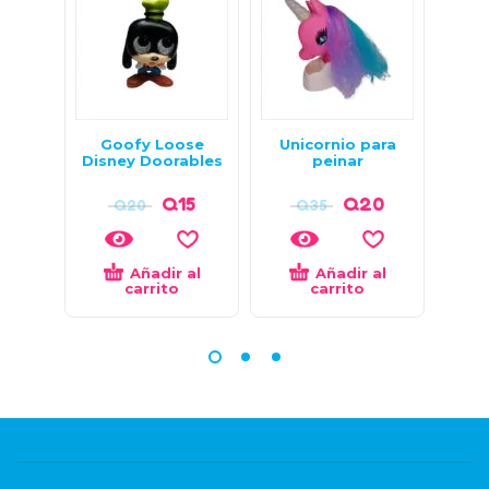
Goofy Loose
Unicornio para
LO
Disney Doorables
peinar
Q
15
Q
20
Q
20
Q
35
Añadir al
Añadir al
carrito
carrito