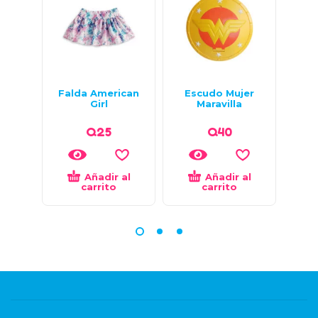
Falda American
Escudo Mujer
Girl
Maravilla
Q
25
Q
40
Añadir al
Añadir al
carrito
carrito