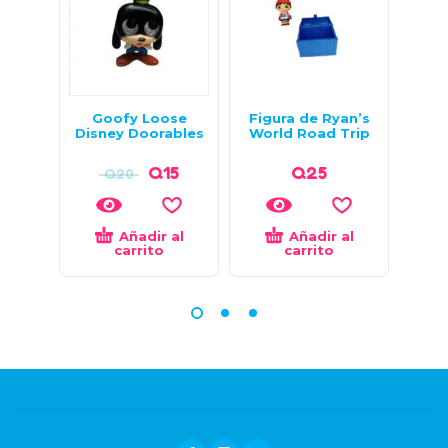
Goofy Loose
Figura de Ryan’s
Figu
Disney Doorables
World Road Trip
Q
15
Q
25
Q
20
Añadir al
Añadir al
carrito
carrito