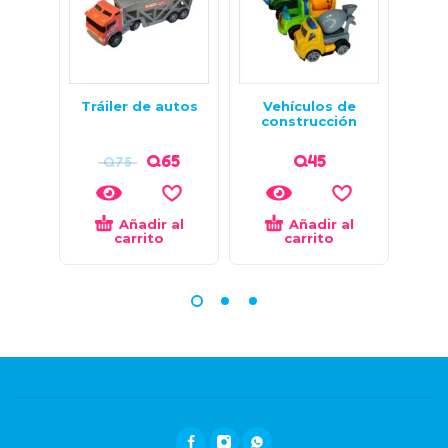
Tráiler de autos
Vehículos de
A
construcción
Q
65
Q
45
Q
75
Añadir al
Añadir al
carrito
carrito