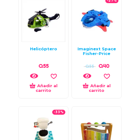
-27%
Helicóptero
Imaginext Space
Fisher-Price
Q
55
Q
40
Q
55
Añadir al
Añadir al
carrito
carrito
-33%