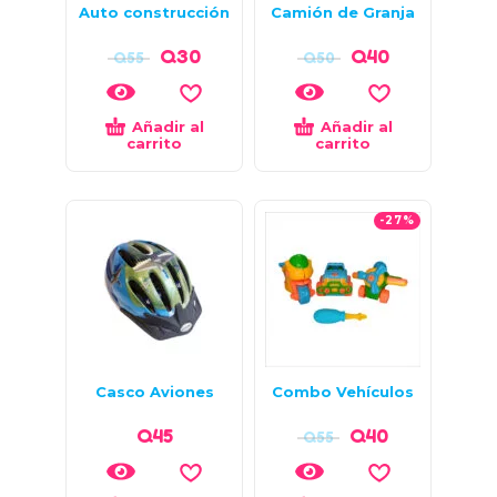
Auto construcción
Camión de Granja
Q
30
Q
40
Q
55
Q
50
Añadir al
Añadir al
carrito
carrito
-27%
Casco Aviones
Combo Vehículos
Q
45
Q
40
Q
55