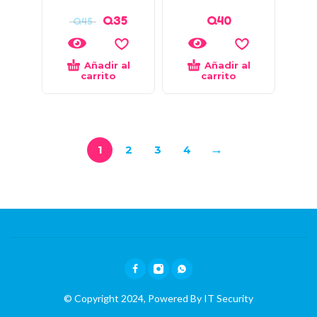
Q
35
Q
40
Q
45
Añadir al
Añadir al
carrito
carrito
→
1
2
3
4
© Copyright 2024, Powered By
IT Security