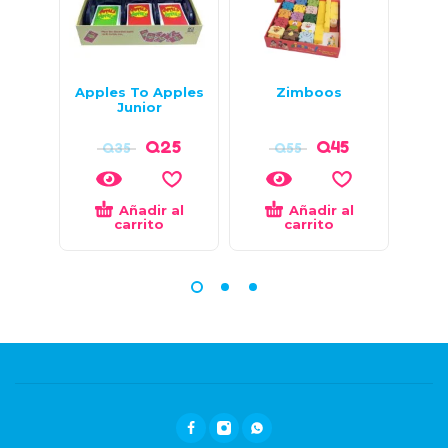
Apples To Apples
Zimboos
Jueg
Junior
Mi
Q
25
Q
45
Q
35
Q
55
Añadir al
Añadir al
carrito
carrito