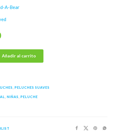
ld-A-Bear
ved
0
Añadir al carrito
LUCHES
,
PELUCHES SUAVES
AL
,
NIÑAS
,
PELUCHE
LIST