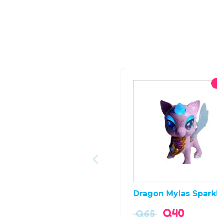
Dragon Mylas Spark
Q
40
Q
65