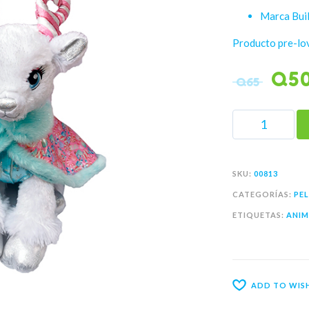
Marca Bui
Producto pre-lo
Q
5
Q
65
SKU:
00813
CATEGORÍAS:
PE
ETIQUETAS:
ANIM
ADD TO WISH