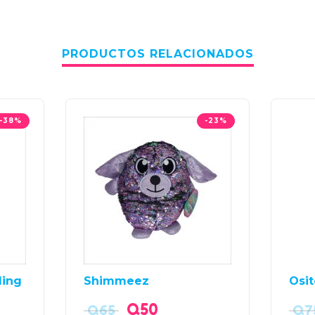
PRODUCTOS RELACIONADOS
-38%
-23%
ling
Shimmeez
Osi
Q
50
Q
65
Q
7