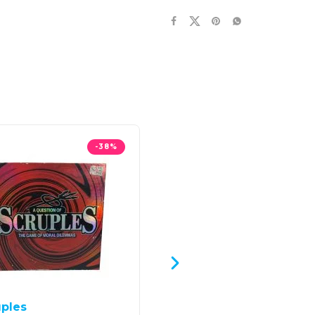
-38%
uples
kids against maturity :