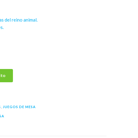
as del reino animal.
s.
ito
S
,
JUEGOS DE MESA
SA