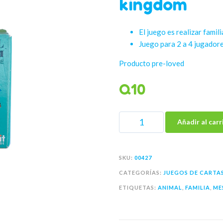
kingdom
El juego es realizar famili
Juego para 2 a 4 jugadore
Producto pre-loved
Q
10
Añadir al carr
SKU:
00427
CATEGORÍAS:
JUEGOS DE CARTA
ETIQUETAS:
ANIMAL
,
FAMILIA
,
ME