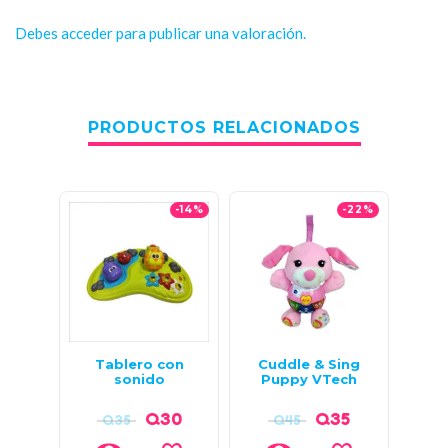
Debes
acceder
para publicar una valoración.
PRODUCTOS RELACIONADOS
-14%
-22%
Tablero con
Cuddle & Sing
Mi
sonido
Puppy VTech
F
Q
30
Q
35
Q
35
Q
45