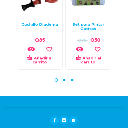
Cuchillo Diadema
Set para Pintar
Fal
Gatitos
Q
35
Q
50
Q
75
Añadir al
Añadir al
carrito
carrito