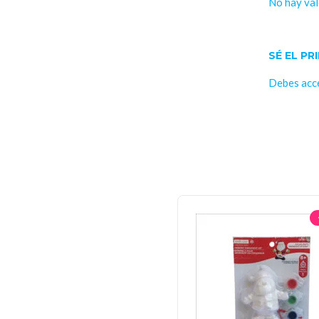
No hay val
SÉ EL PR
Debes
acc