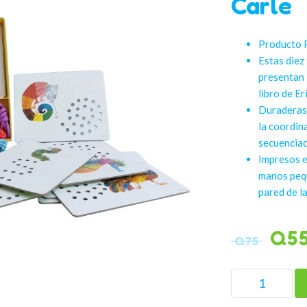
Carle
Producto 
Estas diez
presentan 
libro de Er
Duraderas 
la coordin
secuenciac
Impresos e
manos pequ
pared de la
Q
5
Q
75