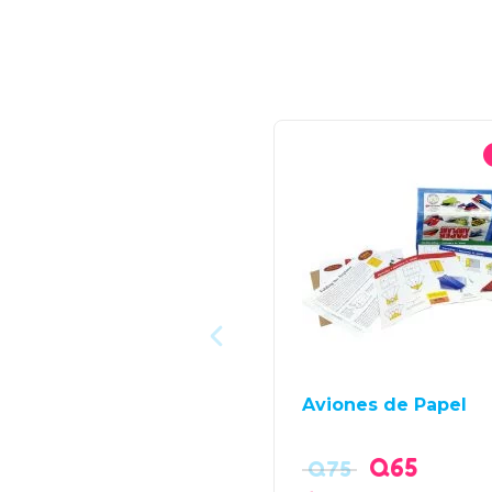
Aviones de Papel
Q
65
Q
75