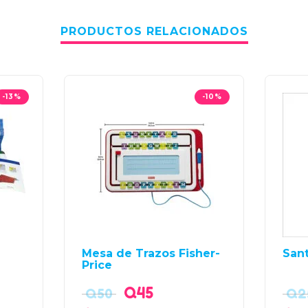
PRODUCTOS RELACIONADOS
-13%
-10%
Mesa de Trazos Fisher-
Sant
Price
Q
45
Q
50
Q
2