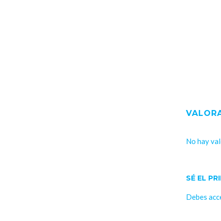
VALOR
No hay val
SÉ EL P
Debes
acc