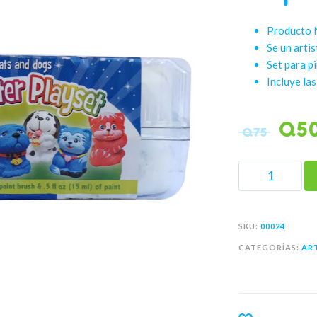
Producto 
Se un arti
Set para pi
Incluye las
Q
5
Q
75
SKU:
00024
CATEGORÍAS:
AR