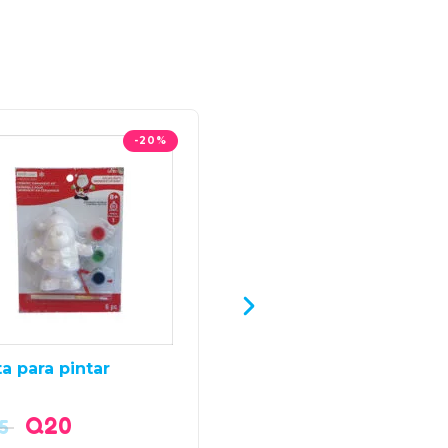
-20%
a para pintar
Tatuajes y Stickers
Q
20
Q
25
5