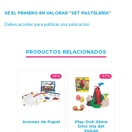
SÉ EL PRIMERO EN VALORAR “SET PASTELERÍA”
Debes
acceder
para publicar una valoración.
PRODUCTOS RELACIONADOS
-13%
-37%
Aviones de Papel
Play-Doh Slime
Álb
Dino Isla del
Volcán